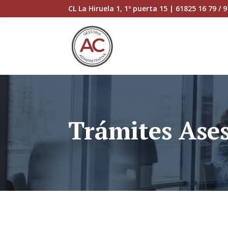
Skip
CL La Hiruela 1, 1º puerta 15 | 61825 16 79 /
to
content
Trámites Ases