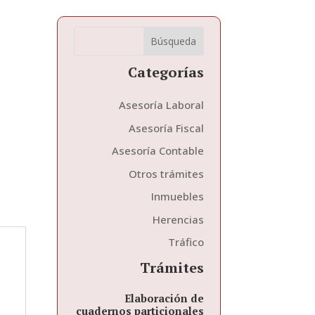
Buscar:
S
e
a
Categorías
r
c
h
Asesoría Laboral
f
Asesoría Fiscal
o
r
Asesoría Contable
.
.
Otros trámites
.
Inmuebles
Herencias
Tráfico
Trámites
Elaboración de
cuadernos particionales