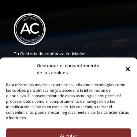
Tu Gestoría de confianza en Madrid
Gestionar el consentimiento
913 86 65 33
–
info@acgestoria.com
de las cookies
Para ofrecer las mejores experiencias, utilizamos tecnologías como
Facebook
Instagram
LinkedIn
las cookies para almacenar y/o acceder a la información del
dispositivo. El consentimiento de estas tecnologías nos permitirá
Explora
procesar datos como el comportamiento de navegación o las
identificaciones únicas en este sitio. No consentir o retirar el
Inicio
consentimiento, puede afectar negativamente a ciertas características
y funciones.
Servicios
Contacto
Aceptar