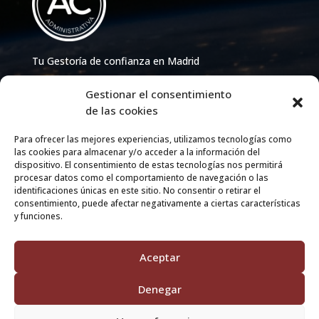
Tu Gestoría de confianza en Madrid
913 86 65 33
–
info@acgestoria.com
Gestionar el consentimiento
de las cookies
Para ofrecer las mejores experiencias, utilizamos tecnologías como
Facebook
Instagram
LinkedIn
las cookies para almacenar y/o acceder a la información del
Explora
dispositivo. El consentimiento de estas tecnologías nos permitirá
procesar datos como el comportamiento de navegación o las
Inicio
identificaciones únicas en este sitio. No consentir o retirar el
consentimiento, puede afectar negativamente a ciertas características
Servicios
y funciones.
Contacto
Aceptar
Enlaces de Utilidad
Denegar
Aviso Legal